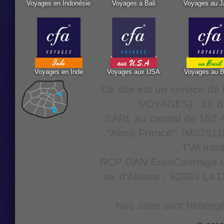
Voyages en Indonésie
Voyages a Bali
Voyages au J
Voyages en Inde
Voyages aux USA
Voyages au B
Ce site est un service d
VOYAGES) : 16 Bo
SARL au capital de 152 4
"Atout France": IM07511
TVA intr
RCP GAN EuroCourtage IAR
av. d'Alsace - 92033 La D
Nos sites sont hébergé