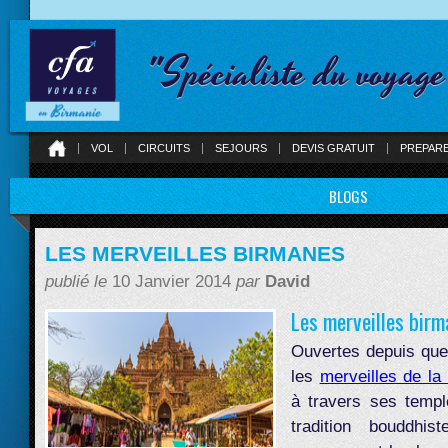
"Spécialiste du voyag
VOL
CIRCUITS
SEJOURS
DEVIS GRATUIT
PREPAR
BLOGS
LES MERVEILLES BIRMANES
publié le
10 Janvier 2014
par
David
Les merveilles birm
Ouvertes depuis que
les
merveilles de la
à travers ses temp
tradition bouddhi