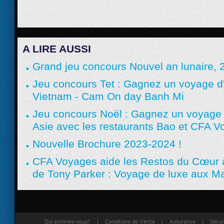
A LIRE AUSSI
Grand jeu concours Nouvel an lunaire, 2
Jeu concours Tet : Gagnez un voyage 
Vietnam - Cam On day Banh Mi
Jeu concours Noël : Gagnez un voyage
Asie avec les restaurants Bao et CFA 
Nouvelle Brochure 2023-2024 !
CFA Voyages aide les Restos du Cœur a
de Tony Parker : Voyage de luxe aux M
|
|
|
Qui sommes-nous?
Conditions de Vente
Assurance
Sécuri