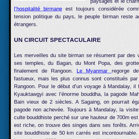
paysages et le charm
l’hospitalité birmane
est toujours considérée comm
tension politique du pays, le peuple birman reste ac
étrangers.
UN CIRCUIT SPECTACULAIRE
Les merveilles du site birman se résument par des 
ses temples, du Bagan, du Mont Popa, des grottes
finalement de Rangoon.
Le Myanmar
regorge d
fastueux, mais les plus connus sont constitués par
Rangoon. Pour le début d’un voyage à Mandalay, il 
Kyauktawgyi avec l’énorme bouddha, la pagode Mah
Bain vieux de 2 siècles. A Sagaing, on pourrait ég
pagode non achevée. Toujours à Mandalay, la visite
culte bouddhiste perché sur une hauteur de 700m est 
est riche, on trouve des singes dans ses forêts. Arri
site bouddhiste de 50 km carrés est incontournable. 