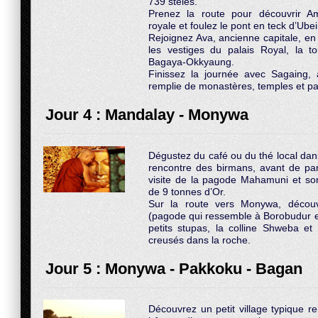
739 stèles.
Prenez la route pour découvrir Am
royale et foulez le pont en teck d’Ubei
Rejoignez Ava, ancienne capitale, en 
les vestiges du palais Royal, la 
Bagaya-Okkyaung.
Finissez la journée avec Sagaing, 
remplie de monastères, temples et 
Jour 4 : Mandalay - Monywa
Dégustez du café ou du thé local dans
rencontre des birmans, avant de parti
visite de la pagode Mahamuni et s
de 9 tonnes d’Or.
Sur la route vers Monywa, décou
(pagode qui ressemble à Borobudur e
petits stupas, la colline Shweba 
creusés dans la roche.
Jour 5 : Monywa - Pakkoku - Bagan
Découvrez un petit village typique r