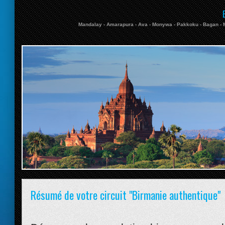
Mandalay - Amarapura - Ava - Monywa - Pakkoku - Bagan - Mo
Résumé de votre circuit "Birmanie authentique"