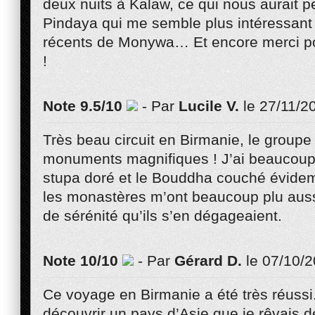
deux nuits à Kalaw, ce qui nous aurait pe
Pindaya qui me semble plus intéressant
récents de Monywa… Et encore merci p
!
Note 9.5/10
- Par
Lucile V.
le 27/11/2
Très beau circuit en Birmanie, le groupe é
monuments magnifiques ! J’ai beaucoup
stupa doré et le Bouddha couché évideme
les monastères m’ont beaucoup plu auss
de sérénité qu’ils s’en dégageaient.
Note 10/10
- Par
Gérard D.
le 07/10/
Ce voyage en Birmanie a été très réussi.
découvrir un pays d’Asie que je rêvais de