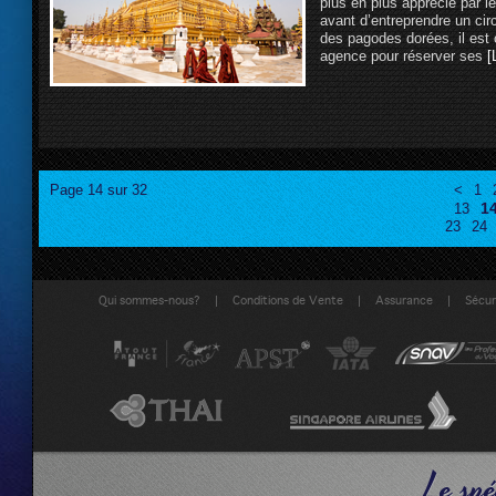
plus en plus apprécié par le
avant d’entreprendre un cir
des pagodes dorées, il est 
agence pour réserver ses
[L
Page 14 sur 32
<
1
1
13
23
24
|
|
|
Qui sommes-nous?
Conditions de Vente
Assurance
Sécuri
Le spé