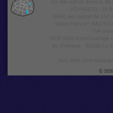
Ce site est un service d
VOYAGES) : 16 Bo
SARL au capital de 152 4
"Atout France": IM07511
TVA intr
RCP GAN EuroCourtage IAR
av. d'Alsace - 92033 La D
Nos sites sont hébergé
© 2026 