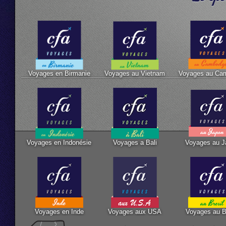
Voyages en Birmanie
Voyages au Vietnam
Voyages au Ca
Voyages en Indonésie
Voyages a Bali
Voyages au J
Voyages en Inde
Voyages aux USA
Voyages au B