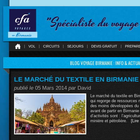
"Spécialiste du voyag
VOL
CIRCUITS
SEJOURS
DEVIS GRATUIT
PREPAR
BLOG VOYAGE BIRMANIE : INFO & ACTUA
LE MARCHÉ DU TEXTILE EN BIRMANIE
publié le
05 Mars 2014
par
David
Le marché du textile en B
qui regorge de ressources 
des moins développées du m
avant de partir en Birmanie
d’activités sont : l’agricultur
minière et pétrolière.
[Lire 