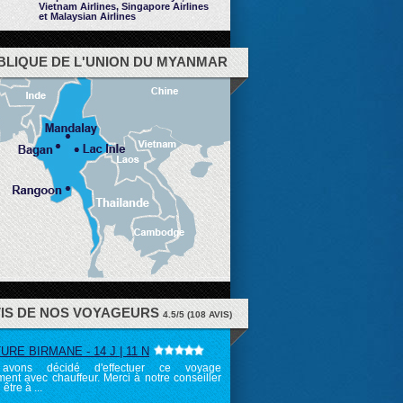
Vietnam Airlines, Singapore Airlines
et Malaysian Airlines
BLIQUE DE L'UNION DU MYANMAR
VIS DE NOS VOYAGEURS
4.5
/
5
(
108
AVIS)
RE BIRMANE - 14 J | 11 N
avons décidé d'effectuer ce voyage
ent avec chauffeur. Merci à notre conseiller
 être à ...