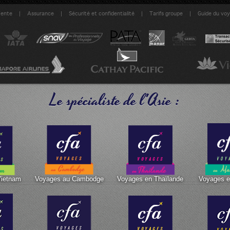
|
|
|
|
Vente
Assurance
Sécurité et confidentialité
Tarifs groupe
Guide du vo
Le spécialiste de l'Asie :
Vietnam
Voyages au Cambodge
Voyages en Thaïlande
Voyages e