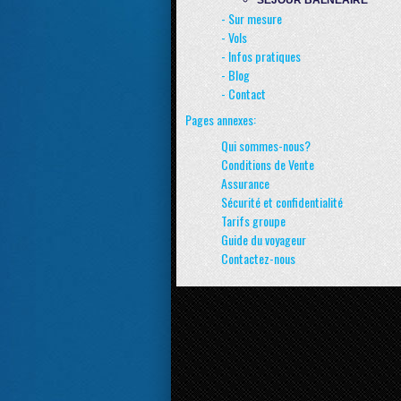
SÉJOUR BALNÉAIRE
- Sur mesure
- Vols
- Infos pratiques
- Blog
- Contact
Pages annexes:
Qui sommes-nous?
Conditions de Vente
Assurance
Sécurité et confidentialité
Tarifs groupe
Guide du voyageur
Contactez-nous