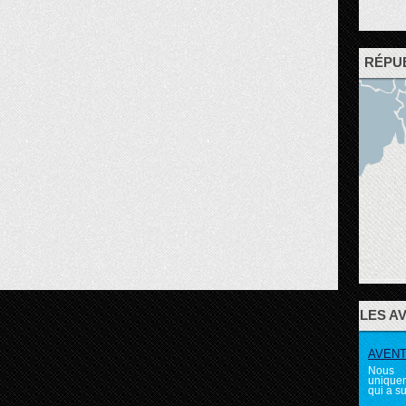
RÉPU
LES A
AVENTU
Nous 
uniquem
qui a su