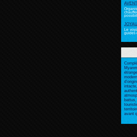
AVENTU
Organi
chauffeu
possibili
JOYAUX
Le voya
guides é
Complè
Myanm
étrang
modern
d’origi
intac
authe
atmosph
battus
touris
territo
avant q