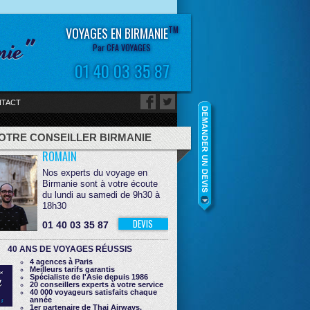
TM
VOYAGES EN BIRMANIE
nie"
Par CFA VOYAGES
01 40 03 35 87
TACT
OTRE CONSEILLER BIRMANIE
ROMAIN
Nos experts du voyage en
Birmanie sont à votre écoute
du lundi au samedi de 9h30 à
18h30
DEVIS
01 40 03 35 87
40 ANS DE VOYAGES RÉUSSIS
4 agences à Paris
Meilleurs tarifs garantis
Spécialiste de l'Asie depuis 1986
20 conseillers experts à votre service
40 000 voyageurs satisfaits chaque
année
1er partenaire de Thai Airways,