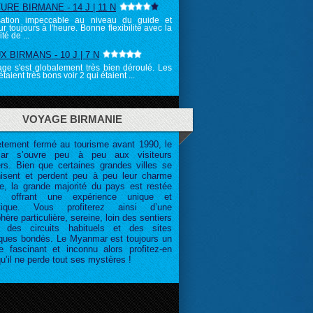
RE BIRMANE - 14 J | 11 N
sation impeccable au niveau du guide et
r toujours à l'heure. Bonne flexibilité avec la
té de ...
 BIRMANS - 10 J | 7 N
ge s'est globalement très bien déroulé. Les
taient très bons voir 2 qui étaient ...
VOYAGE BIRMANIE
tement fermé au tourisme avant 1990, le
ar s’ouvre peu à peu aux visiteurs
ers. Bien que certaines grandes villes se
isent et perdent peu à peu leur charme
ne, la grande majorité du pays est restée
te, offrant une expérience unique et
ntique. Vous profiterez ainsi d’une
ère particulière, sereine, loin des sentiers
, des circuits habituels et des sites
tiques bondés. Le Myanmar est toujours un
ire fascinant et inconnu alors profitez-en
u’il ne perde tout ses mystères !