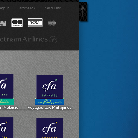
|
|
yageur
Partenaires
Plan du site
n Malaisie
Voyages aux Philippines