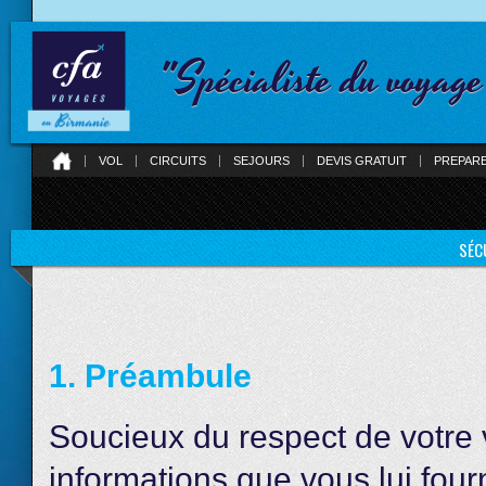
"Spécialiste du voyag
VOL
CIRCUITS
SEJOURS
DEVIS GRATUIT
PREPAR
SÉC
1. Préambule
Soucieux du respect de votre v
informations que vous lui four