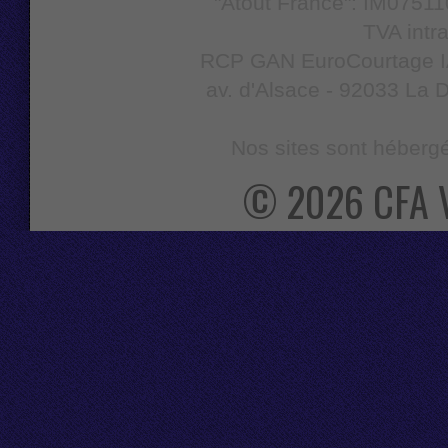
"Atout France": IM07511
TVA intr
RCP GAN EuroCourtage IAR
av. d'Alsace - 92033 La D
Nos sites sont hébergé
© 2026 CFA 