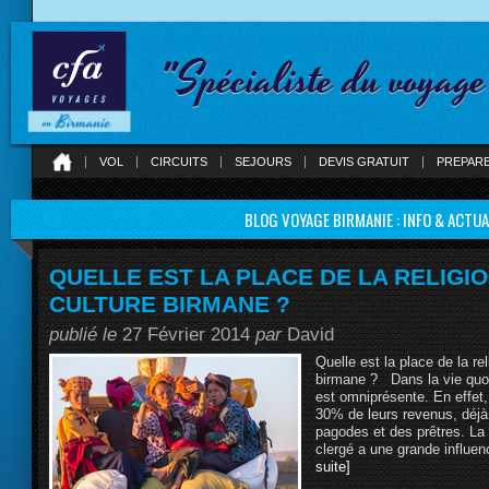
"Spécialiste du voyag
VOL
CIRCUITS
SEJOURS
DEVIS GRATUIT
PREPAR
BLOG VOYAGE BIRMANIE : INFO & ACTUA
QUELLE EST LA PLACE DE LA RELIGIO
CULTURE BIRMANE ?
publié le
27 Février 2014
par
David
Quelle est la place de la rel
birmane ? Dans la vie quot
est omniprésente. En effet,
30% de leurs revenus, déjà t
pagodes et des prêtres. La r
clergé a une grande influen
suite]