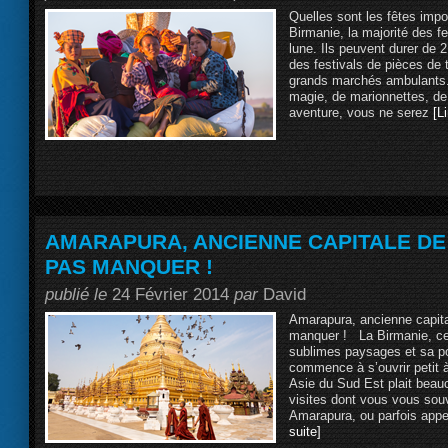
Quelles sont les fêtes imp
Birmanie, la majorité des fe
lune. Ils peuvent durer de 
des festivals de pièces de t
grands marchés ambulants.
magie, de marionnettes, de
aventure, vous ne serez
[Li
AMARAPURA, ANCIENNE CAPITALE DE 
PAS MANQUER !
publié le
24 Février 2014
par
David
Amarapura, ancienne capita
manquer ! La Birmanie, c
sublimes paysages et sa po
commence à s’ouvrir petit à
Asie du Sud Est plait beau
visites dont vous vous sou
Amarapura, ou parfois app
suite]