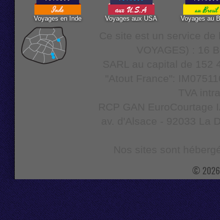
Voyages en Inde
Voyages aux USA
Voyages au B
Ce site est un service d
VOYAGES) : 16 Bo
SARL au capital de 152 4
"Atout France": IM07511
TVA intr
RCP GAN EuroCourtage IAR
av. d'Alsace - 92033 La D
Nos sites sont hébergé
© 2026 