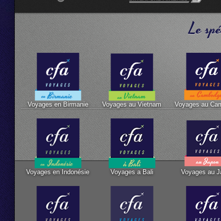
Le spé
Voyages en Birmanie
Voyages au Vietnam
Voyages au Ca
Voyages en Indonésie
Voyages a Bali
Voyages au J