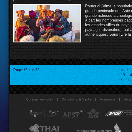
Pourquoi j’aime la populati
grande péninsule de l’Asie 
grande richesse archéologiq
à part les nombreuses pag
les grandes villes du pays
paysages diversifiés, tout à
authentiques. Sans
[Lire la
Page 15 sur 32
<
1
13
14
23
24
|
|
|
Qui sommes-nous?
Conditions de Vente
Assurance
Sécuri