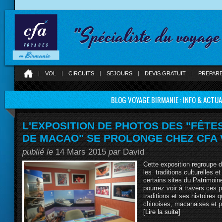
"Spécialiste du voyag
VOL
CIRCUITS
SEJOURS
DEVIS GRATUIT
PREPAR
BLOG VOYAGE BIRMANIE : INFO & ACTUA
L'EXPOSITION DE PHOTOS DES "FÊTE
DE MACAO" SE PROLONGE CHEZ CFA
publié le
14 Mars 2015
par
David
Cette exposition regroupe 
les traditions culturelles e
certains sites du Patrimoi
pourrez voir à travers ces 
traditions et ses histoires
chinoises, macanaises et 
[Lire la suite]