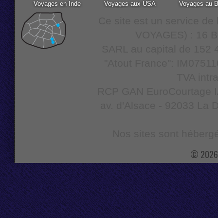
Voyages en Inde
Voyages aux USA
Voyages au B
Ce site est un service d
VOYAGES) : 16 Bo
SARL au capital de 152 4
"Atout France": IM07511
TVA intr
RCP GAN EuroCourtage IAR
av. d'Alsace - 92033 La D
Nos sites sont hébergé
© 2026 