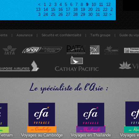
9
<
1
2
3
4
5
6
7
8
10
11
12
13
14
15
16
17
18
19
20
21
22
2
3
24
25
26
27
28
29
30
31
32
>
|
|
|
|
Vente
Assurance
Sécurité et confidentialité
Tarifs groupe
Guide du vo
Le spécialiste de l'Asie :
Vietnam
Voyages au Cambodge
Voyages en Thaïlande
Voyages e