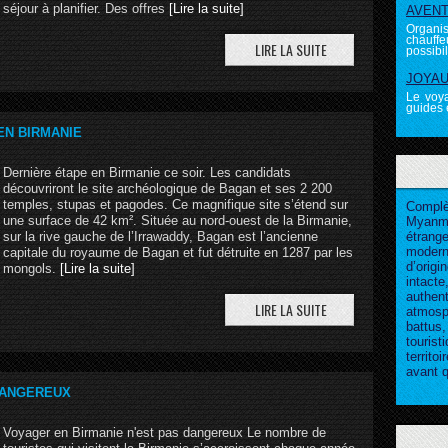
séjour à planifier. Des offres
[Lire la suite]
AVENTU
Organi
chauffeu
possibili
JOYAUX
Le voya
guides é
EN BIRMANIE
Dernière étape en Birmanie ce soir. Les candidats
découvriront le site archéologique de Bagan et ses 2 200
temples, stupas et pagodes. Ce magnifique site s’étend sur
Complè
une surface de 42 km². Située au nord-ouest de la Birmanie,
Myanm
sur la rive gauche de l’Irrawaddy, Bagan est l’ancienne
étrang
modern
capitale du royaume de Bagan et fut détruite en 1287 par les
d’origi
mongols.
[Lire la suite]
intac
authe
atmosph
battus
touris
territo
avant q
DANGEREUX
Voyager en Birmanie n'est pas dangereux Le nombre de