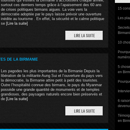
touristes qui visitent la Birmanie s’accroissent chaque année,
surtout ces derniers temps grâce à l’apaisement des 60 ans
15 cons
de crises politiques birmans aigues. La voie vers la
démocratie adoptée par le pays laisse prévoir une ouverture
Les pla
inédite au tourisme . En effet, la sécurité et le calme politique
se
[Lire la suite]
Secrets
Birman
10 chos
Pourquo
numéro 
ES DE LA BIRMANIE
5 chose
Les pagodes les plus importantes de la Birmanie Depuis la
en Birm
libération de la militante Aung Sui et l’ouverture du pays vers
la démocratie, la Birmanie attire petit à petit des touristes.
Pourquo
Outre l’hospitalité connue des birmans, le pays du Myanmar
possède une grande quantité de monuments et de temples
Intervi
grandioses, des paysages naturels encore bien préservés et
de
[Lire la suite]
6 raiso
devenue
Témoig
en Birm