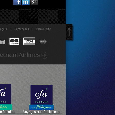
|
|
yageur
Partenaires
Plan du site
n Malaisie
Voyages aux Philippines