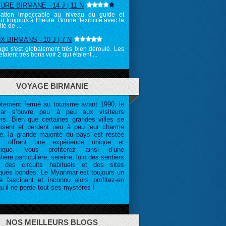
RE BIRMANE - 14 J | 11 N
sation impeccable au niveau du guide et
r toujours à l'heure. Bonne flexibilité avec la
té de ...
 BIRMANS - 10 J | 7 N
ge s'est globalement très bien déroulé. Les
taient très bons voir 2 qui étaient ...
VOYAGE BIRMANIE
tement fermé au tourisme avant 1990, le
ar s’ouvre peu à peu aux visiteurs
ers. Bien que certaines grandes villes se
isent et perdent peu à peu leur charme
ne, la grande majorité du pays est restée
te, offrant une expérience unique et
ntique. Vous profiterez ainsi d’une
ère particulière, sereine, loin des sentiers
, des circuits habituels et des sites
tiques bondés. Le Myanmar est toujours un
ire fascinant et inconnu alors profitez-en
u’il ne perde tout ses mystères !
NOS MEILLEURS BLOGS