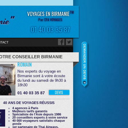
TM
VOYAGES EN BIRMANIE
nie"
Par CFA VOYAGES
01 40 03 35 87
TACT
OTRE CONSEILLER BIRMANIE
ROMAIN
Nos experts du voyage en
Birmanie sont à votre écoute
du lundi au samedi de 9h30 à
18h30
DEVIS
01 40 03 35 87
40 ANS DE VOYAGES RÉUSSIS
4 agences à Paris
Meilleurs tarifs garantis
Spécialiste de l'Asie depuis 1986
20 conseillers experts à votre service
40 000 voyageurs satisfaits chaque
année
1er partenaire de Thai Airways,