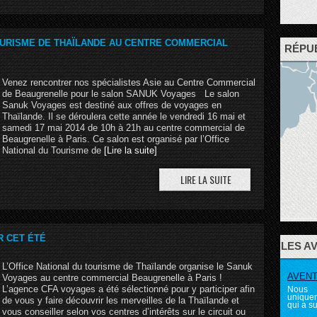
OURISME DE THAÏLANDE AU CENTRE COMMERCIAL
RÉPU
Venez rencontrer nos spécialistes Asie au Centre Commercial
de Beaugrenelle pour le salon SANUK Voyages Le salon
Sanuk Voyages est destiné aux offres de voyages en
Thaïlande. Il se déroulera cette année le vendredi 16 mai et
samedi 17 mai 2014 de 10h à 21h au centre commercial de
Beaugrenelle à Paris. Ce salon est organisé par l’Office
National du Tourisme de
[Lire la suite]
R CET ÉTÉ
LES A
L’Office National du tourisme de Thaïlande organise le Sanuk
AVENTU
Voyages au centre commercial Beaugrenelle à Paris !
L’agence CFA voyages a été sélectionné pour y participer afin
Nous 
uniquem
de vous y faire découvrir les merveilles de la Thaïlande et
qui a su
vous conseiller selon vos centres d’intérêts sur le circuit ou