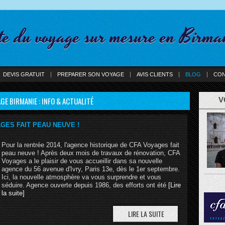
te du voyage sur mesure en Birma
DEVIS GRATUIT
PREPARER SON VOYAGE
AVIS CLIENTS
BLOG
CON
GE BIRMANIE : INFO & ACTUALITÉ
V
GES FAIT PEAU NEUVE !
Pour la rentrée 2014, l'agence historique de CFA Voyages fait
peau neuve ! Après deux mois de travaux de rénovation, CFA
Voyages a le plaisir de vous accueillir dans sa nouvelle
agence du 56 avenue d'Ivry, Paris 13e, dès le 1er septembre.
Ici, la nouvelle atmosphère va vous surprendre et vous
séduire. Agence ouverte depuis 1986, des efforts ont été
[Lire
la suite]