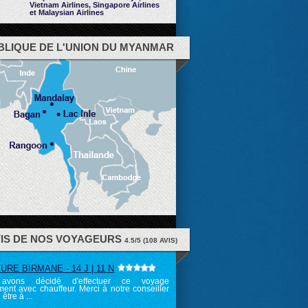
Vietnam Airlines, Singapore Airlines
et Malaysian Airlines
BLIQUE DE L'UNION DU MYANMAR
VIS DE NOS VOYAGEURS
4.5
/
5
(
108
AVIS)
RE BIRMANE - 14 J | 11 N
avons décidé d'effectuer ce voyage
ent avec chauffeur. Merci à notre conseiller
 être à ...