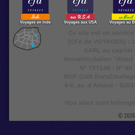
Voyages en Inde
Voyages aux USA
Voyages au Br
Ce site est un servic
(CFA de VOYAGES) : 16
SARL au capital 
Immatriculation "Atout
N° 727146 - N° de
RCP GAN EuroCourtage I
4-6, av. d'Alsace - 9203
Nos sites sont hébergé
© 2026 