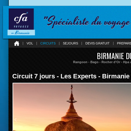
"Spécialiste du voyag
VOL
CIRCUITS
SEJOURS
DEVIS GRATUIT
PREPAR
BIRMANIE D
Rangoon - Bago - Rocher d'Or - Hpa
Circuit 7 jours - Les Experts - Birmani