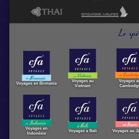
Le spé
Voyages au
Voyages a
Voyages en Birmanie
Vietnam
Cambodg
Voyages en
Voyages a Bali
Voyages au J
Indonésie