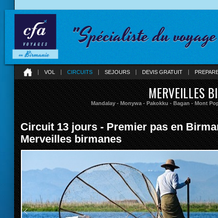
"Spécialiste du voyag
VOL
CIRCUITS
SEJOURS
DEVIS GRATUIT
PREPAR
MERVEILLES B
Mandalay - Monywa - Pakokku - Bagan - Mont Popa
Circuit 13 jours - Premier pas en Birma
Merveilles birmanes