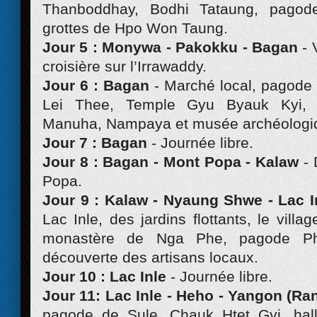
Thanboddhay, Bodhi Tataung, pagod
grottes de Hpo Won Taung.
Jour 5 : Monywa - Pakokku - Bagan
- 
croisière sur l’Irrawaddy.
Jour 6 : Bagan
- Marché local, pagod
Lei Thee, Temple Gyu Byauk Kyi, 
Manuha, Nampaya et musée archéologi
Jour 7 : Bagan
- Journée libre.
Jour 8 : Bagan - Mont Popa - Kalaw
-
Popa.
Jour 9 : Kalaw - Nyaung Shwe - Lac 
Lac Inle, des jardins flottants, le villa
monastère de Nga Phe, pagode P
découverte des artisans locaux.
Jour 10 : Lac Inle
- Journée libre.
Jour 11: Lac Inle - Heho - Yangon (R
pagode de Sule, Chauk Htet Gyi, hal