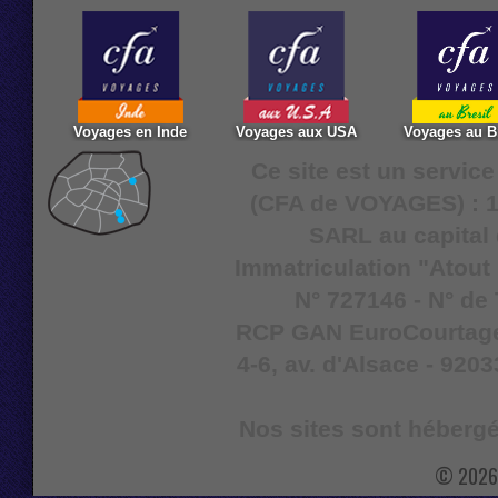
Voyages en Inde
Voyages aux USA
Voyages au Br
Ce site est un servic
(CFA de VOYAGES) : 16
SARL au capital 
Immatriculation "Atout
N° 727146 - N° de
RCP GAN EuroCourtage I
4-6, av. d'Alsace - 9203
Nos sites sont hébergé
© 2026 