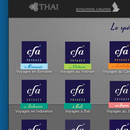
Le spé
Voyages en Birmanie
Voyages au Vietnam
Voyages au Ca
Voyages en Indonésie
Voyages a Bali
Voyages au J