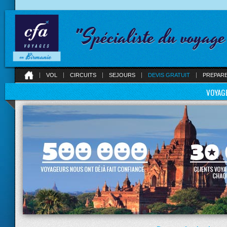
"Spécialiste du voyag
VOL
CIRCUITS
SEJOURS
DEVIS GRATUIT
PREPAR
VOYAGE