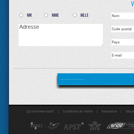
V
MR
MME
MLLE
|
|
|
Qui sommes-nous?
Conditions de Vente
Assurance
Sécuri