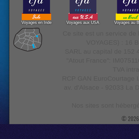
Voyages en Inde
Voyages aux USA
Voyages au B
Ce site est un service d
VOYAGES) : 16 Bo
SARL au capital de 152 4
"Atout France": IM07511
TVA intr
RCP GAN EuroCourtage IAR
av. d'Alsace - 92033 La D
Nos sites sont hébergé
© 2026 