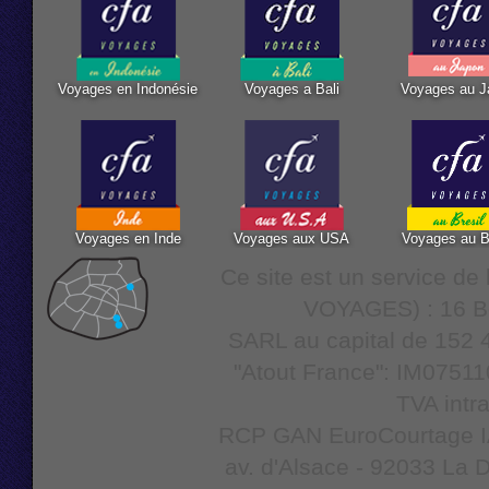
Voyages en Indonésie
Voyages a Bali
Voyages au J
Voyages en Inde
Voyages aux USA
Voyages au B
Ce site est un service d
VOYAGES) : 16 Bo
SARL au capital de 152 4
"Atout France": IM07511
TVA intr
RCP GAN EuroCourtage IAR
av. d'Alsace - 92033 La D