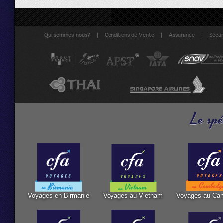
|
|
|
Qui sommes-nous?
Conditions de Vente
Assurance
Sécuri
Le spé
Voyages en Birmanie
Voyages au Vietnam
Voyages au Ca