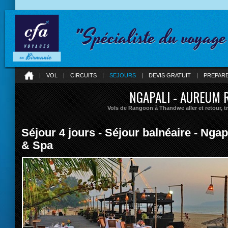
"Spécialiste du voyag
VOL
CIRCUITS
SEJOURS
DEVIS GRATUIT
PREPAR
NGAPALI - AUREUM 
Vols de Rangoon à Thandwe aller et retour, tr
Séjour 4 jours - Séjour balnéaire - Nga
& Spa