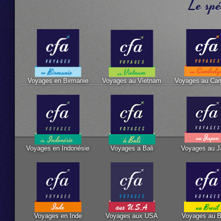
Le spé
Voyages en Birmanie
Voyages au Vietnam
Voyages au Ca
Voyages en Indonésie
Voyages a Bali
Voyages au J
Voyages en Inde
Voyages aux USA
Voyages au B