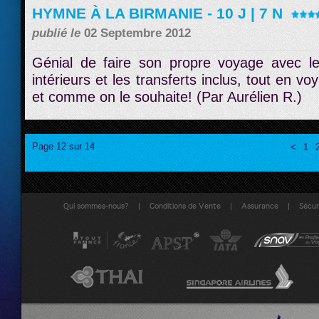
HYMNE À LA BIRMANIE - 10 J | 7 N
publié le
02 Septembre 2012
Génial de faire son propre voyage avec l
intérieurs et les transferts inclus, tout en v
et comme on le souhaite! (Par Aurélien R.)
Page 12 sur 14
<
1
|
|
|
Qui sommes-nous?
Conditions de Vente
Assurance
Sécuri