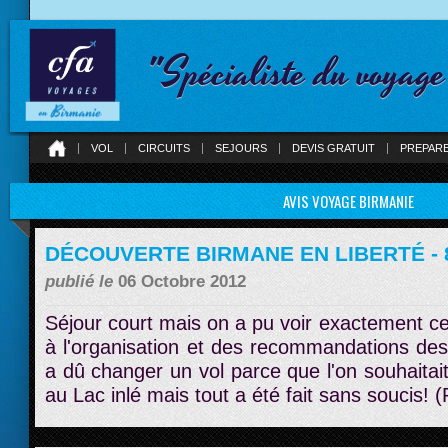
"Spécialiste du voyag
VOL
CIRCUITS
SEJOURS
DEVIS GRATUIT
PREPAR
AVIS VOYAGE BIRMANIE
DÉCOUVERTE BIRMANE EN LIBERTÉ - 8
publié le
06 Octobre 2012
Séjour court mais on a pu voir exactement ce 
à l'organisation et des recommandations de
a dû changer un vol parce que l'on souhaitai
au Lac inlé mais tout a été fait sans soucis! 