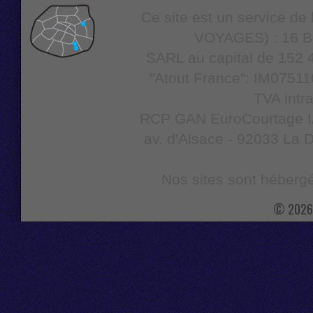
Ce site est un service d
VOYAGES) : 16 Bo
SARL au capital de 152 4
"Atout France": IM07511
TVA intr
RCP GAN EuroCourtage IAR
av. d'Alsace - 92033 La D
Nos sites sont hébergé
© 2026 