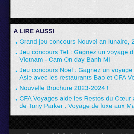
A LIRE AUSSI
Grand jeu concours Nouvel an lunaire, 2
Jeu concours Tet : Gagnez un voyage 
Vietnam - Cam On day Banh Mi
Jeu concours Noël : Gagnez un voyage
Asie avec les restaurants Bao et CFA 
Nouvelle Brochure 2023-2024 !
CFA Voyages aide les Restos du Cœur a
de Tony Parker : Voyage de luxe aux M