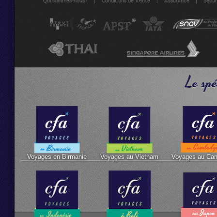
|
|
|
Qui sommes-nous?
Conditions de Vente
Assurance
Sécuri
Le spé
Voyages en Birmanie
Voyages au Vietnam
Voyages au Ca