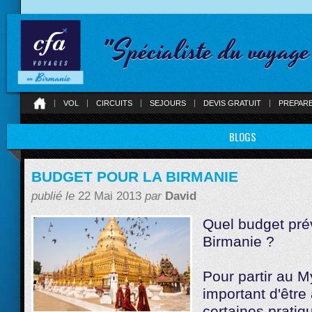
"Spécialiste du voyag
VOL
CIRCUITS
SEJOURS
DEVIS GRATUIT
PREPAR
BLOGS
BUDGET POUR LA BIRMANIE
publié le
22 Mai 2013
par
David
Quel budget pré
Birmanie ?
Pour partir au M
important d'être
certaines prati