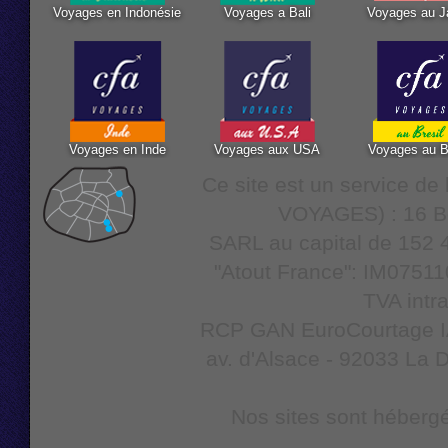
Voyages en Indonésie
Voyages a Bali
Voyages au J
Voyages en Inde
Voyages aux USA
Voyages au B
Ce site est un service d
VOYAGES) : 16 Bo
SARL au capital de 152 4
"Atout France": IM07511
TVA intr
RCP GAN EuroCourtage IAR
av. d'Alsace - 92033 La D
Nos sites sont hébergé