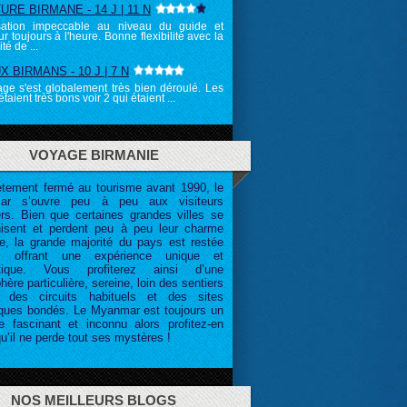
RE BIRMANE - 14 J | 11 N
sation impeccable au niveau du guide et
r toujours à l'heure. Bonne flexibilité avec la
té de ...
 BIRMANS - 10 J | 7 N
ge s'est globalement très bien déroulé. Les
taient très bons voir 2 qui étaient ...
VOYAGE BIRMANIE
tement fermé au tourisme avant 1990, le
ar s’ouvre peu à peu aux visiteurs
ers. Bien que certaines grandes villes se
isent et perdent peu à peu leur charme
ne, la grande majorité du pays est restée
te, offrant une expérience unique et
ntique. Vous profiterez ainsi d’une
ère particulière, sereine, loin des sentiers
, des circuits habituels et des sites
tiques bondés. Le Myanmar est toujours un
ire fascinant et inconnu alors profitez-en
u’il ne perde tout ses mystères !
NOS MEILLEURS BLOGS