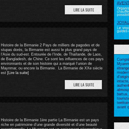
AVENTU
Organi
chauffeu
possibili
JOYAUX
Le voya
guides é
Histoire de la Birmanie 2 Pays de milliers de pagodes et de
stupas dorés, la Birmanie est aussi le plus grand pays de
l’Asie du sud-est. Entourée de l’Inde, de Thaïlande, de Laos,
de Bangladesh, de Chine. Ce sont les influences de ces pays
Complè
environnants et de son histoire qui a marqué l’union de
Myanm
Maynmar, ou encore la Birmanie. La Birmanie de XXe siècle
étrang
modern
est
[Lire la suite]
d’origi
intac
authe
atmosph
battus
touris
territo
avant q
Histoire de la Birmanie 1ère partie La Birmanie est un pays
riche en patrimoine d’une grande diversité et d’une beauté