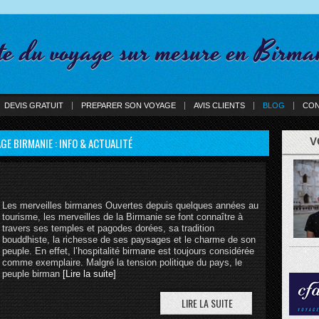
te du voyage sur mesure en Birma
DEVIS GRATUIT
PREPARER SON VOYAGE
AVIS CLIENTS
BLOG
CON
GE BIRMANIE : INFO & ACTUALITÉ
V
Les merveilles birmanes Ouvertes depuis quelques années au
tourisme, les merveilles de la Birmanie se font connaître à
travers ses temples et pagodes dorées, sa tradition
bouddhiste, la richesse de ses paysages et le charme de son
peuple. En effet, l’hospitalité birmane est toujours considérée
comme exemplaire. Malgré la tension politique du pays, le
peuple birman
[Lire la suite]