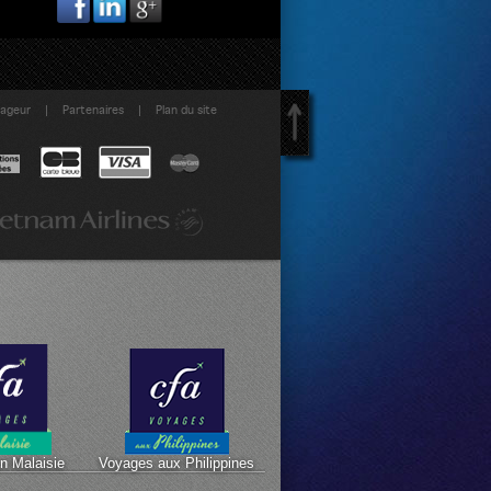
|
|
yageur
Partenaires
Plan du site
n Malaisie
Voyages aux Philippines