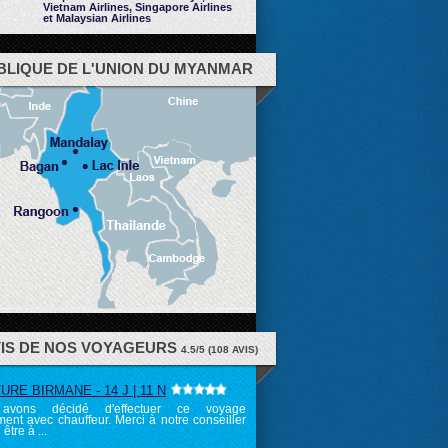
Vietnam Airlines, Singapore Airlines
et Malaysian Airlines
BLIQUE DE L'UNION DU MYANMAR
VIS DE NOS VOYAGEURS
4.5
/
5
(
108
AVIS)
RE BIRMANE - 14 J | 11 N
avons décidé d'effectuer ce voyage
ent avec chauffeur. Merci à notre conseiller
 être à ...