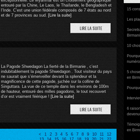
exceptionnelle. Le Myanmar est un croisement géographique
entouré par la Chine, Le Laos, le Thaïlande, le Bengladesh et
15 cons
l’Inde. C’est une union fédérale composés de 7 états au nord
et de 7 provinces au sud.
[Lire la suite]
Les pla
Secrets
Birman
10 chos
Pourquo
numéro 
La Pagode Shwedagon La fierté de la Birmanie , c’est
indubitablement la pagode Shwedagon . Tout visiteur du pays
5 chose
ne saurait que s’émerveiller devant la splendeur et la
en Birm
magnificence de cette pagode, juchée sur la colline de
Singuttara. La vue de ce temple dans les environs de 100m
Pourquo
de hauteur, entouré des milles pagodons, le tout recouvert
d’or est vraiment féérique !
[Lire la suite]
Intervi
6 raiso
devenue
Témoig
en Birm
<
1
2
3
4
5
6
7
8
9
10
11
12
13
14
15
16
17
18
19
20
21
22