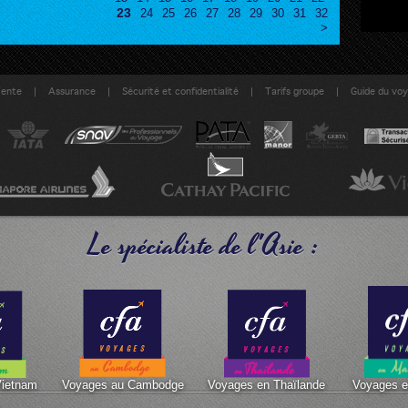
23
24
25
26
27
28
29
30
31
32
>
|
|
|
|
Vente
Assurance
Sécurité et confidentialité
Tarifs groupe
Guide du vo
Le spécialiste de l'Asie :
Vietnam
Voyages au Cambodge
Voyages en Thaïlande
Voyages e