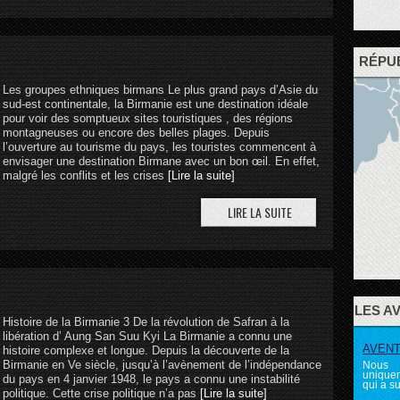
RÉPU
Les groupes ethniques birmans Le plus grand pays d’Asie du
sud-est continentale, la Birmanie est une destination idéale
pour voir des somptueux sites touristiques , des régions
montagneuses ou encore des belles plages. Depuis
l’ouverture au tourisme du pays, les touristes commencent à
envisager une destination Birmane avec un bon œil. En effet,
malgré les conflits et les crises
[Lire la suite]
LES A
Histoire de la Birmanie 3 De la révolution de Safran à la
libération d’ Aung San Suu Kyi La Birmanie a connu une
AVENTU
histoire complexe et longue. Depuis la découverte de la
Birmanie en Ve siècle, jusqu’à l’avènement de l’indépendance
Nous 
uniquem
du pays en 4 janvier 1948, le pays a connu une instabilité
qui a su
politique. Cette crise politique n’a pas
[Lire la suite]