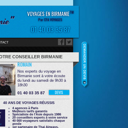
TM
VOYAGES EN BIRMANIE
nie"
Par CFA VOYAGES
01 40 03 35 87
TACT
OTRE CONSEILLER BIRMANIE
ROMAIN
Nos experts du voyage en
Birmanie sont à votre écoute
du lundi au samedi de 9h30 à
18h30
DEVIS
01 40 03 35 87
40 ANS DE VOYAGES RÉUSSIS
4 agences à Paris
Meilleurs tarifs garantis
Spécialiste de l'Asie depuis 1986
20 conseillers experts à votre service
40 000 voyageurs satisfaits chaque
année
1er partenaire de Thai Airways,