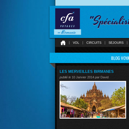
"Spécialis
VOL
CIRCUITS
SEJOURS
BLOG VOYA
LES MERVEILLES BIRMANES
publié le
10 Janvier 2014
par
David